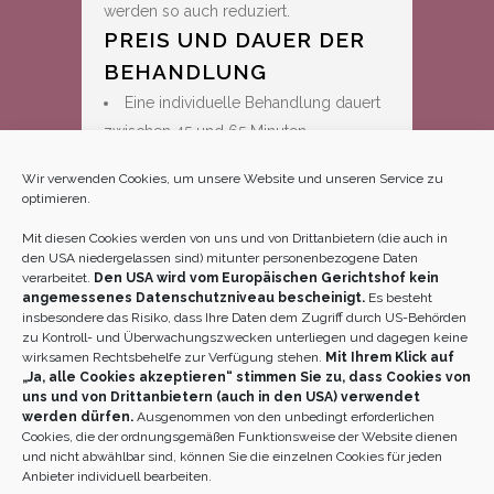
werden so auch reduziert.
PREIS UND DAUER DER
BEHANDLUNG
Eine individuelle Behandlung dauert
zwischen 45 und 65 Minuten
Kosten pro Einheit „Japanisches
Wir verwenden Cookies, um unsere Website und unseren Service zu
Facelifting“:
€ 95,00
optimieren.
Kauf‘ 10 erhalte 11 für € 950,00 + 1
Facefitness-Übung
Mit diesen Cookies werden von uns und von Drittanbietern (die auch in
den USA niedergelassen sind) mitunter personenbezogene Daten
Kosten Kombiangebot/Einheit
verarbeitet.
Den USA wird vom Europäischen Gerichtshof kein
„Japanisches Facelifting und Crystal
angemessenes Datenschutzniveau bescheinigt.
Es besteht
Lifting“:
€ 110,00
insbesondere das Risiko, dass Ihre Daten dem Zugriff durch US-Behörden
zu Kontroll- und Überwachungszwecken unterliegen und dagegen keine
Kauf‘ 10 erhalt 11: € 1.100,00 + 2
wirksamen Rechtsbehelfe zur Verfügung stehen.
Mit Ihrem Klick auf
Facefitness-Übungen
„Ja, alle Cookies akzeptieren“ stimmen Sie zu, dass Cookies von
uns und von Drittanbietern (auch in den USA) verwendet
werden dürfen.
Ausgenommen von den unbedingt erforderlichen
Cookies, die der ordnungsgemäßen Funktionsweise der Website dienen
und nicht abwählbar sind, können Sie die einzelnen Cookies für jeden
Anbieter individuell bearbeiten.